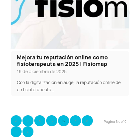
Mejora tu reputación online como
fisioterapeuta en 2025 | Fisiomap
16 de diciembre de 2025
Con la digitalización en auge, la reputación online de
un fisioterapeuta…
«
‹
4
5
6
7
8
Página 6 de 10
›
»