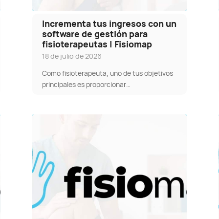
Incrementa tus ingresos con un
software de gestión para
fisioterapeutas | Fisiomap
18 de julio de 2026
Como fisioterapeuta, uno de tus objetivos
principales es proporcionar…